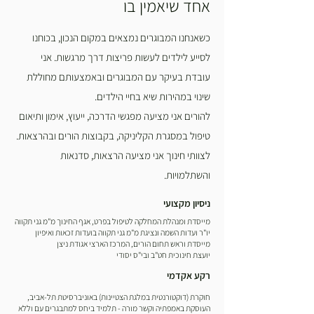
אחד שיאמין בו
כשאנחנו המבוגרים נמצאים במקום הנכון, בכוחנו
לסייע לילדים לעשות פריצות דרך מרגשות. אני
עובדת בעיקר עם המבוגרים ובאמצעותם מחוללת
שינוי במהירות שיא בחיי הילדים.
להורים אני מציעה מפגשי הדרכה, ייעוץ, אימון ותיאום
טיפול במסגרת הקליניקה, בקבוצות הורים ובהרצאות.
לצוותי חינוך אני מציעה הרצאות, סדנאות
והשתלמויות.
ניסיון מקצועי
מייסדת ומנהלת המחלקה לטיפול בפרט, אגף החינוך מ"מ גני תקווה
יו"ר ועדות השמה ונציגת מ"מ גני תקווה בועדות זכאות ואיפיון
מייסדת וראש תחום הורים, המרכז הארצי אגודת ניצן
יועצת חינוכית חט"ב ובי"ס יסודי
רקע אקדמי
חוקרת (דוקטורנטית במלגת הצטיינות) באוניברסיטת תל-אביב,
העוסקת באמפתיה וקשר מורה - תלמיד ביחס למתבגרים עם וללא